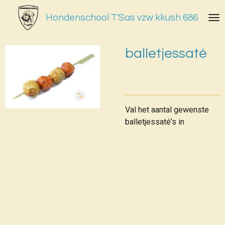
Ga
Hondenschool T'Sas vzw kkush 686
direct
naar
de
balletjessaté
hoofdinhoud
Val het aantal gewenste
balletjessaté's in