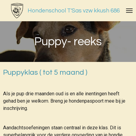
Ga
Hondenschool T'Sas vzw kkush 686
direct
naar
de
hoofdinhoud
Puppy- reeks
Puppyklas ( tot 5 maand )
Als je pup drie maanden oud is en alle inentingen heeft
gehad ben je welkom. Breng je hondenpaspoort mee bij je
inschrijving.
Aandachtsoefeningen staan centraal in deze klas. Dit is
superbelangrijk voor de verdere opvoeding van je hondje.