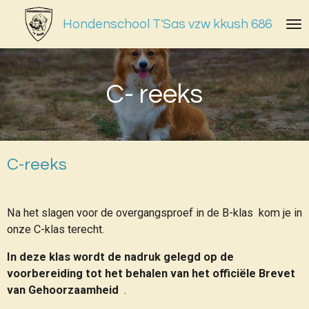
Ga
Hondenschool T'Sas vzw kkush 686
direct
naar
de
hoofdinhoud
C- reeks
C-reeks
Na het slagen voor de overgangsproef in de B-klas kom je in
onze C-klas terecht.
In deze klas wordt de nadruk gelegd op de
voorbereiding tot het behalen van het officiële Brevet
van Gehoorzaamheid
.