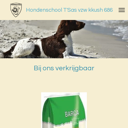
Ga
Hondenschool T'Sas vzw kkush 686
direct
naar
de
hoofdinhoud
Bij ons verkrijgbaar