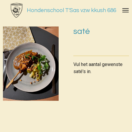
Ga
Hondenschool T'Sas vzw kkush 686
direct
naar
de
saté
hoofdinhoud
Vul het aantal gewenste
saté's in.